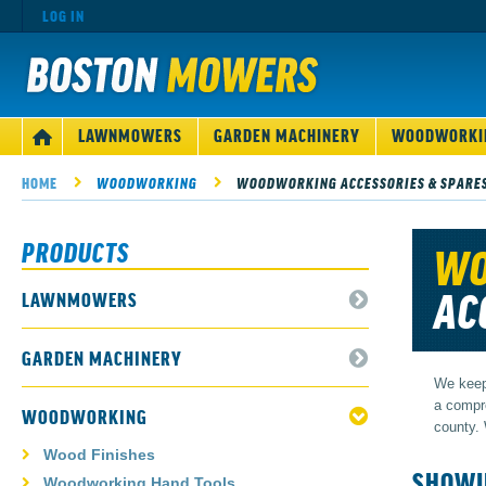
LOG IN
MAIN
LAWNMOWERS
GARDEN MACHINERY
WOODWORKI
HOME
NAVIGATION
HOME
WOODWORKING
WOODWORKING ACCESSORIES & SPARE
PRODUCTS
WO
AC
LAWNMOWERS
GARDEN MACHINERY
We keep
a compre
WOODWORKING
county. 
Wood Finishes
SHOWI
Woodworking Hand Tools