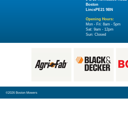
Boston
Lincs
PE21 9BN
Opening Hours:
Mon - Fri:
8am - 5pm
Sat:
9am - 12pm
Sun:
Closed
©2026 Boston Mowers
Ganhe Rápido nos Jogos Populares do Cassino Online
580bet
Cassino
bet 7k
: Diversão e Gra
Grandes Prêmios no Cassino Online
luck 2
Descubra os Jogos Mais Populares no Cassino
john 
Aumente suas Chances de Ganhar Ganhe Prêmios Incríveis com Jogos Populares no Cassino
b
Populares Ganhe Facilmente no Cassino Online
doce
Aposte e Vença no Cassino
bet 4
Jogos P
Populares do Cassino
ggbet
Ganhe Prêmios Rápidos no Cassino Online
bet77
Jogos Fáceis e 
Seu Lado Aposte nos Melhores Jogos do Cassino Online
pgwin
Ganhe Grande no Cassino
toda
Cassino
brwin
Jogue e Ganhe no Cassino
bet7k
– Simples e Rápido Cassino
tv bet
: Vença com 
Cassino
stake
bwin 789
: Aposta Fácil, Vitória Garantida Descubra os Jogos Populares do Cassi