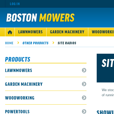
LOG IN
MAIN
LAWNMOWERS
GARDEN MACHINERY
WOODWORKI
HOME
NAVIGATION
HOME
OTHER PRODUCTS
SITE RADIOS
PRODUCTS
SI
LAWNMOWERS
GARDEN MACHINERY
We stock
of runni
WOODWORKING
POWERTOOLS
SHOWI