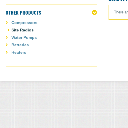
OTHER PRODUCTS
There ar
Compressors
Site Radios
Water Pumps
Batteries
Heaters