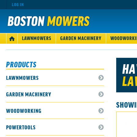
LOG IN
MAIN
LAWNMOWERS
GARDEN MACHINERY
WOODWORKI
HOME
NAVIGATION
PRODUCTS
HA
LA
LAWNMOWERS
GARDEN MACHINERY
SHOWI
WOODWORKING
POWERTOOLS