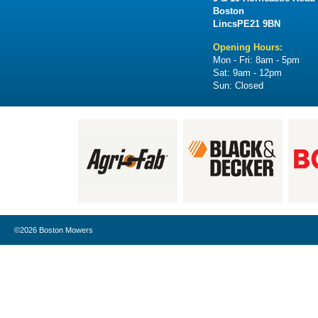
Boston
Lincs
PE21 9BN
Opening Hours:
Mon - Fri:
8am - 5pm
Sat:
9am - 12pm
Sun:
Closed
©2026 Boston Mowers
Ganhe Rápido nos Jogos Populares do Cassino Online
580bet
Cassino
bet 7k
: Diversão e Gra
Grandes Prêmios no Cassino Online
luck 2
Descubra os Jogos Mais Populares no Cassino
john 
Aumente suas Chances de Ganhar Ganhe Prêmios Incríveis com Jogos Populares no Cassino
b
Populares Ganhe Facilmente no Cassino Online
doce
Aposte e Vença no Cassino
bet 4
Jogos P
Populares do Cassino
ggbet
Ganhe Prêmios Rápidos no Cassino Online
bet77
Jogos Fáceis e 
Seu Lado Aposte nos Melhores Jogos do Cassino Online
pgwin
Ganhe Grande no Cassino
toda
Cassino
brwin
Jogue e Ganhe no Cassino
bet7k
– Simples e Rápido Cassino
tv bet
: Vença com 
Cassino
stake
bwin 789
: Aposta Fácil, Vitória Garantida Descubra os Jogos Populares do Cassi