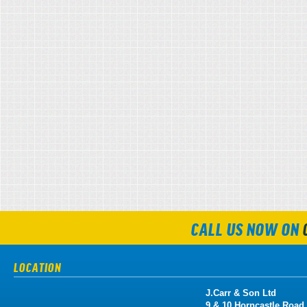
CALL US NOW ON
LOCATION
J.Carr & Son Ltd
9 & 10 Horncastle Road