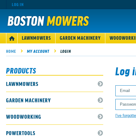
LOG IN
MAIN
LAWNMOWERS
GARDEN MACHINERY
WOODWORKI
HOME
NAVIGATION
HOME
MY ACCOUNT
LOGIN
Log 
PRODUCTS
LAWNMOWERS
Username:
GARDEN MACHINERY
Password:
I've forgot
WOODWORKING
POWERTOOLS