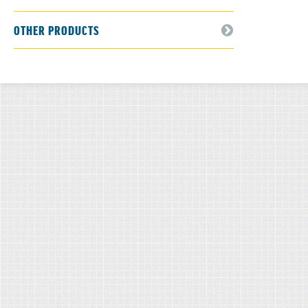
OTHER PRODUCTS