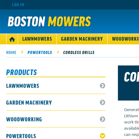
LOG IN
MAIN
LAWNMOWERS
GARDEN MACHINERY
WOODWORKI
HOME
NAVIGATION
HOME
POWERTOOLS
CORDLESS DRILLS
PRODUCTS
CO
LAWNMOWERS
GARDEN MACHINERY
Generat
Lithium 
WOODWORKING
work tim
availabl
POWERTOOLS
can resp